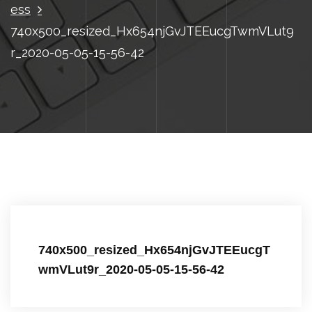
ess
740x500_resized_Hx654njGvJTEEucgTwmVLut9
r_2020-05-05-15-56-42
740x500_resized_Hx654njGvJTEEucgT
wmVLut9r_2020-05-05-15-56-42