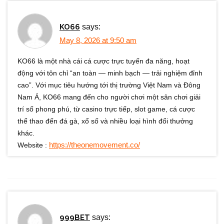
KO66
says:
May 8, 2026 at 9:50 am
KO66 là một nhà cái cá cược trực tuyến đa năng, hoạt
động với tôn chỉ “an toàn — minh bạch — trải nghiệm đỉnh
cao”. Với mục tiêu hướng tới thị trường Việt Nam và Đông
Nam Á, KO66 mang đến cho người chơi một sân chơi giải
trí số phong phú, từ casino trực tiếp, slot game, cá cược
thể thao đến đá gà, xổ số và nhiều loại hình đổi thưởng
khác.
Website :
https://theonemovement.co/
999BET
says: