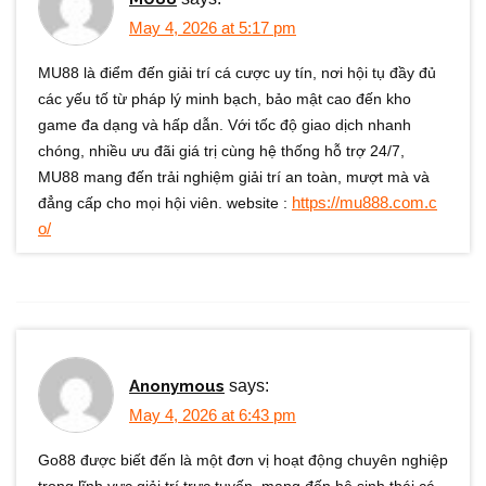
May 4, 2026 at 5:17 pm
MU88 là điểm đến giải trí cá cược uy tín, nơi hội tụ đầy đủ
các yếu tố từ pháp lý minh bạch, bảo mật cao đến kho
game đa dạng và hấp dẫn. Với tốc độ giao dịch nhanh
chóng, nhiều ưu đãi giá trị cùng hệ thống hỗ trợ 24/7,
MU88 mang đến trải nghiệm giải trí an toàn, mượt mà và
đẳng cấp cho mọi hội viên. website :
https://mu888.com.c
o/
Anonymous
says:
May 4, 2026 at 6:43 pm
Go88 được biết đến là một đơn vị hoạt động chuyên nghiệp