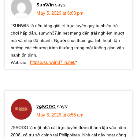
SunWin
says:
May 5, 2026 at 6:03 pm
“SUNWIN là nền tảng giải trí trực tuyến quy tụ nhiều trò
chơi hấp dẫn, sunwin37.in.net mang đến trải nghiệm mượt
mà và nhịp độ nhanh. Người chơi tham gia linh hoạt, tận
hưởng các chương trình thưởng trong một không gian vận
hành ổn định.
Website :
https://sunwin37.in.net/
“
79SODO
says:
May 6, 2026 at 8:56 am
79SODO là một nhà cái trực tuyến được thành lập vào năm
2008, có trụ sở chính tại Philippines. Nhà cái này hoạt động