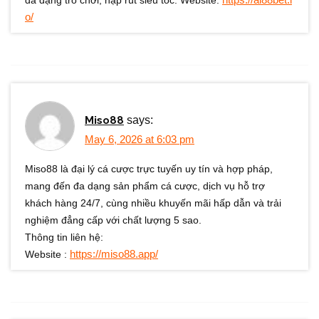
đa dạng trò chơi, nạp rút siêu tốc. Website:
https://ai88bet.i
o/
Miso88
says:
May 6, 2026 at 6:03 pm
Miso88 là đại lý cá cược trực tuyến uy tín và hợp pháp,
mang đến đa dạng sản phẩm cá cược, dịch vụ hỗ trợ
khách hàng 24/7, cùng nhiều khuyến mãi hấp dẫn và trải
nghiệm đẳng cấp với chất lượng 5 sao.
Thông tin liên hệ:
Website :
https://miso88.app/