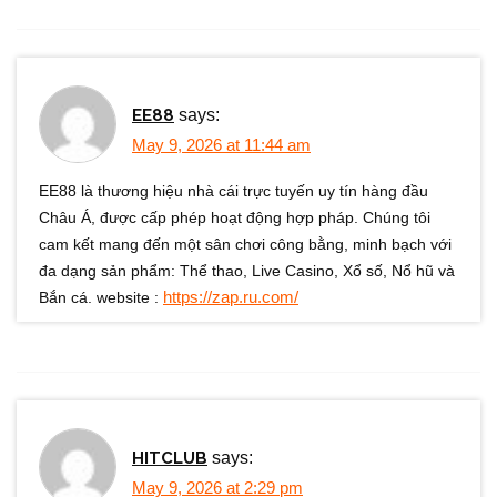
EE88
says:
May 9, 2026 at 11:44 am
EE88 là thương hiệu nhà cái trực tuyến uy tín hàng đầu
Châu Á, được cấp phép hoạt động hợp pháp. Chúng tôi
cam kết mang đến một sân chơi công bằng, minh bạch với
đa dạng sản phẩm: Thể thao, Live Casino, Xổ số, Nổ hũ và
Bắn cá. website :
https://zap.ru.com/
HITCLUB
says:
May 9, 2026 at 2:29 pm