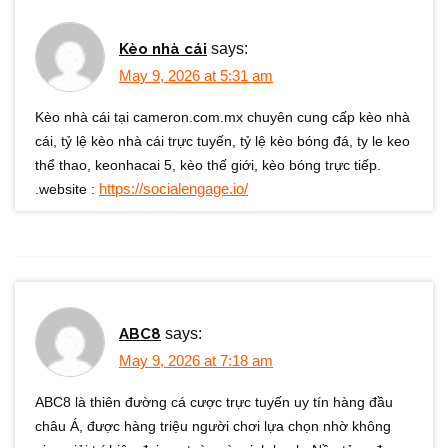
Kèo nhà cái
says:
May 9, 2026 at 5:31 am
Kèo nhà cái tại cameron.com.mx chuyên cung cấp kèo nhà
cái, tỷ lệ kèo nhà cái trực tuyến, tỷ lệ kèo bóng đá, ty le keo
thể thao, keonhacai 5, kèo thế giới, kèo bóng trực tiếp.
.website :
https://socialengage.io/
ABC8
says:
May 9, 2026 at 7:18 am
ABC8 là thiên đường cá cược trực tuyến uy tín hàng đầu
châu Á, được hàng triệu người chơi lựa chọn nhờ không