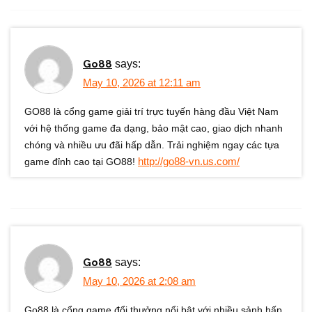
Go88
says:
May 10, 2026 at 12:11 am
GO88 là cổng game giải trí trực tuyến hàng đầu Việt Nam
với hệ thống game đa dạng, bảo mật cao, giao dịch nhanh
chóng và nhiều ưu đãi hấp dẫn. Trải nghiệm ngay các tựa
game đỉnh cao tại GO88!
http://go88-vn.us.com/
Go88
says:
May 10, 2026 at 2:08 am
Go88 là cổng game đổi thưởng nổi bật với nhiều sảnh hấp