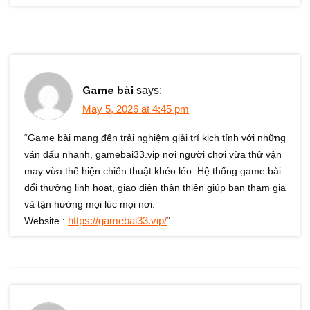
Game bài
says:
May 5, 2026 at 4:45 pm
“Game bài mang đến trải nghiệm giải trí kịch tính với những
ván đấu nhanh, gamebai33.vip nơi người chơi vừa thử vận
may vừa thể hiện chiến thuật khéo léo. Hệ thống game bài
đổi thưởng linh hoạt, giao diện thân thiện giúp bạn tham gia
và tận hưởng mọi lúc mọi nơi.
Website :
https://gamebai33.vip/
“