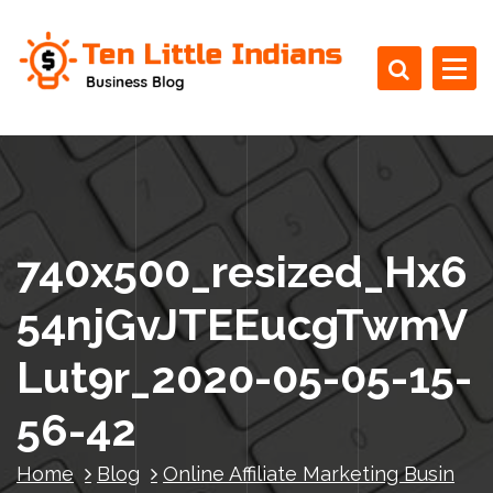
S
k
i
p
t
Business Blog
o
c
o
n
t
740x500_resized_Hx6
e
n
54njGvJTEEucgTwmV
t
Lut9r_2020-05-05-15-
56-42
Home
Blog
Online Affiliate Marketing Busin