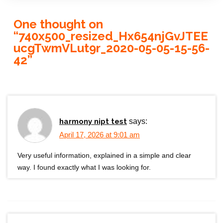
One thought on
“
740x500_resized_Hx654njGvJTEE
ucgTwmVLut9r_2020-05-05-15-56-
42
”
harmony nipt test
says:
April 17, 2026 at 9:01 am
Very useful information, explained in a simple and clear
way. I found exactly what I was looking for.