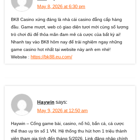
May 8, 2026 at 6:30 pm
BK8 Casino xứng đáng là nhà cái casino đẳng cấp hàng
đầu. Game mượt, web có giao diện tươi mới cùng số lượng
trò chơi đủ để thỏa mãn đam mê cá cược của bất kỳ ai!
Nhanh tay vào BK8 hôm nay để trải nghiệm ngay những
game casino hot nhất tại website này anh em nhé!
Website :
https://bk88.eu.com/
Haywin
says:
May 9, 2026 at 12:50 am
Haywin – Cổng game bài, casino, nổ hũ, bắn cá, cá cược
thể thao uy tin số 1 VN. Hệ thống thu hút hơn 1 triệu thành
viên tham gia tính đến tháng 5/2026. Link đăng nhập chính