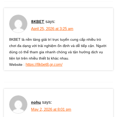
8KBET
says:
April 25, 2026 at 3:25 am
8KBET là nền tảng giải trí trực tuyến cung cấp nhiều trò
chơi đa dạng với trải nghiệm ổn định và dễ tiếp cận. Người
dùng có thể tham gia nhanh chóng và tận hưởng dịch vụ
tiện lợi trên nhiều thiết bị khác nhau.
Website :
https://8kbet8.gr.com/
nohu
says:
May 2, 2026 at 8:01 pm