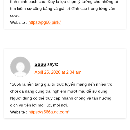
tính minh bạch cao. Đây là lựa chọn lý tưởng cho những ai
tìm kiếm sự công bằng và giải trí đỉnh cao trong từng ván
cược.
Website :
https://pg66.pink/
S666
says:
April 25, 2026 at 2:04 am
“S666 là nền tảng giải trí trực tuyến mang đến nhiều trò
chơi đa dạng cùng trải nghiệm mượt mà, dễ sử dụng.
Người dùng có thể truy cập nhanh chóng và tận hưởng
dịch vụ tiện lợi mọi lúc, mọi nơi.
Website :
https://s666a.de.com
“